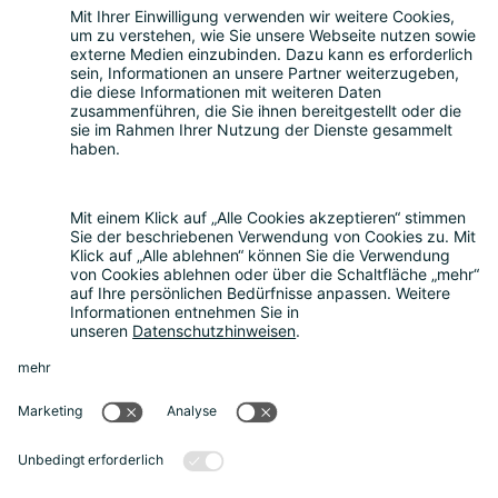
Leistungen
Beratung zum Datenschutz
|
Externer
Datenschutzbeauftragter
|
Hinweisgeberschutzgesetz
|
Compliance
Consulting
|
Muster-AGB
|
Mediationsdienste
|
Seminare & Schulungen
Über uns
Über uns
|
Die Bitkom Gruppe
|
Termin
vereinbaren
News
Aktuelle Meldungen
|
FAQ
Rechtliches
Impressum
|
Datenschutz
|
Cookie-
Einstellungen