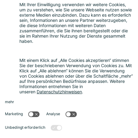
Leistungen
Beratung zum Datenschutz
|
Externer
Datenschutzbeauftragter
|
Hinweisgeberschutzgesetz
|
Compliance
Consulting
|
Muster-AGB
|
Mediationsdienste
|
Seminare & Schulungen
Über uns
Über uns
|
Die Bitkom Gruppe
|
Termin
vereinbaren
News
Aktuelle Meldungen
|
FAQ
Rechtliches
Impressum
|
Datenschutz
|
Cookie-
Einstellungen