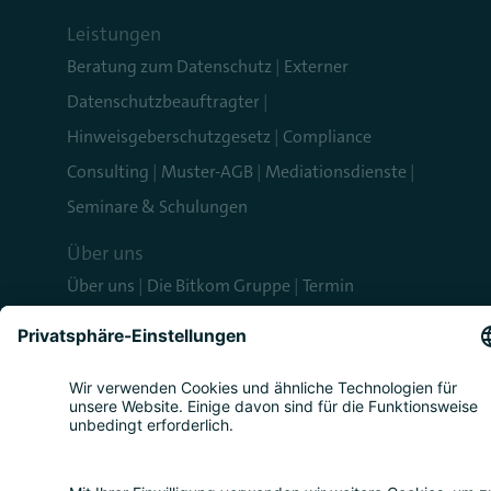
Leistungen
Beratung zum Datenschutz
|
Externer
Datenschutzbeauftragter
|
Hinweisgeberschutzgesetz
|
Compliance
Consulting
|
Muster-AGB
|
Mediationsdienste
|
Seminare & Schulungen
Über uns
Über uns
|
Die Bitkom Gruppe
|
Termin
vereinbaren
News
Aktuelle Meldungen
|
FAQ
Rechtliches
Impressum
|
Datenschutz
|
Cookie-