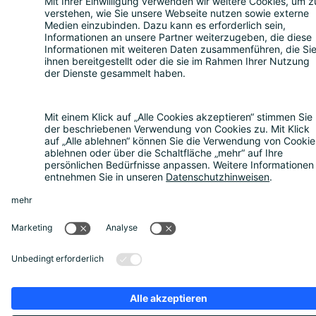
Einstellungen
Die Bitkom Gruppe
Bitkom Akademie
|
Bitkom Research
|
Bitkom
Events
|
Bitkom Compliance Solutions
|
Bitkom
e.V.