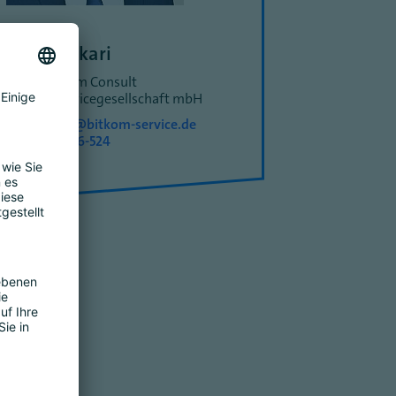
Ali Tschakari
Leiter Bitkom Consult
Bitkom Servicegesellschaft mbH
a.tschakari@bitkom-service.de
+49 30 27576-524