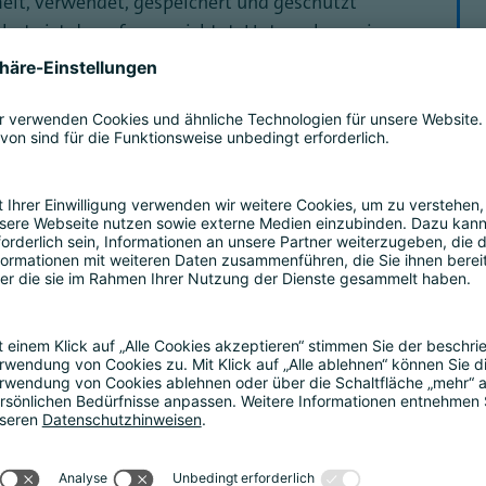
t, verwendet, gespeichert und geschützt
utz ist darauf ausgerichtet, Unternehmen in
 unterstützen:
n
r Sie und Ihr Unternehmen alle
hutz. Unsere Beratung umfasst vielfältige
lgt finden.