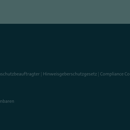
nschutzbeauftragter
|
Hinweisgeberschutzgesetz
|
Compliance Co
inbaren