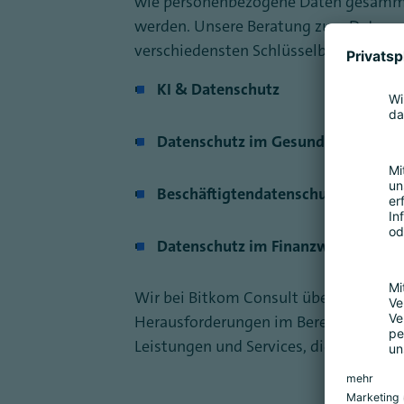
wie personenbezogene Daten gesammel
werden. Unsere Beratung zum Datensch
verschiedensten Schlüsselbereichen zu
KI & Datenschutz
Datenschutz im Gesundheitswese
Beschäftigtendatenschutz
Datenschutz im Finanzwesen
Wir bei Bitkom Consult übernehmen fü
Herausforderungen im Bereich Datensc
Leistungen und Services, die Sie wie fo